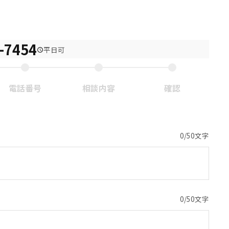
い合わせ
-7454
平日可
454
受付時間
電話番号
相談内容
確認
0
50
/
50
文字のうち
文字
0
0
50
/
50
文字のうち
文字
0